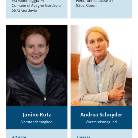
Via Vallemaggia 74
Neubrunnestrasse 31
Comune di Avegno Gordevio
8302 Kloten
6672 Gordevio
Janine Rutz
Andrea Schnyder
Vorstandsmitglied
Vorstandsmitglied
Adresse
Adresse