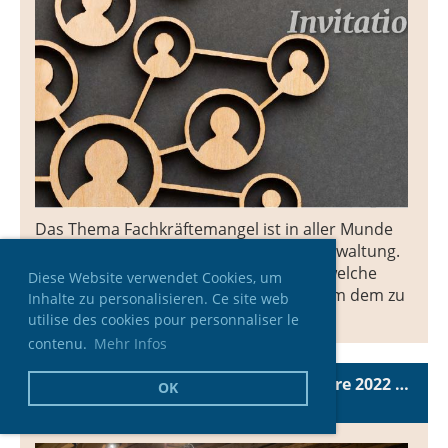
Das Thema Fachkräftemangel ist in aller Munde
und beschäftigt auch die öffentliche Verwaltung.
Wir wollen mit der Fachtagung zeigen, welche
Diese Website verwendet Cookies, um
Modelle und Möglichkeiten bestehen, um dem zu
Inhalte zu personalisieren. Ce site web
begegnen.
utilise des cookies pour personnaliser le
contenu.
Mehr Infos
Conférence thématique du 10 novembre 2022 à Fribourg
OK
15.12.2023
, Peter Thomas