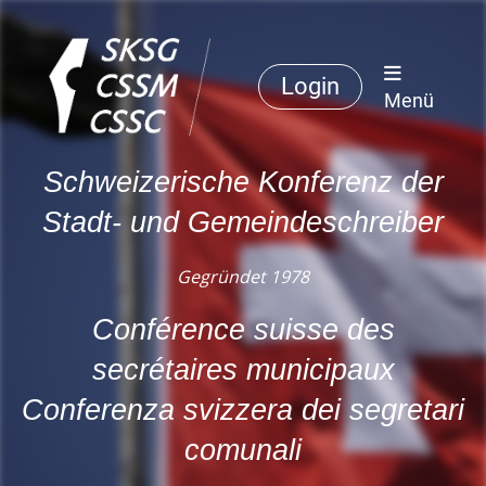
Login
Menü
Schweizerische Konferenz der
Stadt- und Gemeindeschreiber
Gegründet 1978
Conférence suisse des
secrétaires municipaux
Conferenza svizzera dei segretari
comunali