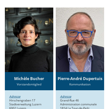
Michèle Bucher
Pierre-André Dupertuis
Vorstandsmitglied
Kommunikation
Adresse
Adresse
Hirschengraben 17
Grand-Rue 46
Stadtverwaltung Luzern
Administration communale
6002 Luzern
1814 La Tour-de-Peilz